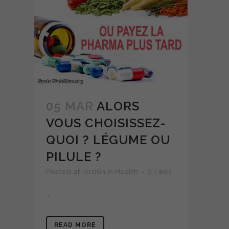
05 MAR
ALORS
VOUS CHOISISSEZ-
QUOI ? LÉGUME OU
PILULE ?
Posted at 10:06h
in
Health
0
Likes
...
READ MORE