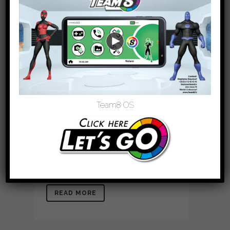
JEUNES
DIABÉTIQUES
Posted at 10:54h
in
Association
0
Likes
L’Aide aux Jeunes Diabétiques est une
association originale qui allie familles
de patients, patients et soignants pour
Team8 OS
aider les jeunes qui ont un diabète à
vivre une vie pleinement épanouissante
tout en préservant leur santé. L’AJD
défend leurs intérêts collectifs et
particuliers. Les valeurs de l’AJD,...
READ MORE